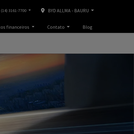
BYD ALLMA - BAURU
(14) 3161-7700
ços financeiros
Contato
Blog