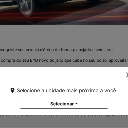
onquiste seu veículo elétrico de forma planejada e sem juros.
 a compra do seu BYD novo do jeito que cabe no seu bolso, aproveit
fale com a nossa equipe.
Selecione a unidade mais próxima a você.
Selecionar
eencha o formulário abaixo que entraremos em contato rapidament