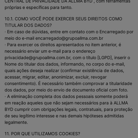
CENTRAL DE PRIVACIDADE DA ALLMA BYD , com ferramentas
próprias e específicas para tanto.
10.1. COMO VOCÊ PODE EXERCER SEUS DIREITOS COMO
TITULAR DOS DADOS?
· Em caso de dúvidas, entre em contato com o Encarregado por
meio do e-mail encarregado@grupoallma.com.br
· Para exercer os direitos apresentados no item anterior, é
necessário enviar um e-mail para o endereço
privacidade@grupoallma.com.br, com o título [LGPD], inserir o
Nome do titular dos dados, informando, no corpo do e-mail,
quais ações deseja realizar (confirmar existência de dados,
acessar, migrar, editar, anonimizar, excluir, revogar
consentimento). É necessário também comprovar a titularidade
dos dados, por meio do envio de documento oficial com foto.
· A eliminação completa dos dados pessoais somente poderá
em reação aqueles que não sejam necessários para à ALLMA
BYD cumprir com obrigações legais, contratuais, para proteção
de seu legítimo interesse e nas demais hipóteses admitidas
legalmente.
11. POR QUE UTILIZAMOS COOKIES?