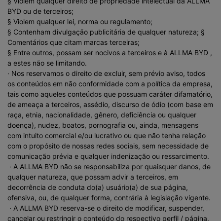
§ Violem qualquer direito de propriedade intelectual da ALLMA
BYD ou de terceiros;
§ Violem qualquer lei, norma ou regulamento;
§ Contenham divulgação publicitária de qualquer natureza; §
Comentários que citam marcas terceiras;
§ Entre outros, possam ser nocivos a terceiros e à ALLMA BYD ,
a estes não se limitando.
· Nos reservamos o direito de excluir, sem prévio aviso, todos
os conteúdos em não conformidade com a política da empresa,
tais como aqueles conteúdos que possuam caráter difamatório,
de ameaça a terceiros, assédio, discurso de ódio (com base em
raça, etnia, nacionalidade, gênero, deficiência ou qualquer
doença), nudez, boatos, pornografia ou, ainda, mensagens
com intuito comercial e/ou lucrativo ou que não tenha relação
com o propósito de nossas redes sociais, sem necessidade de
comunicação prévia e qualquer indenização ou ressarcimento.
· A ALLMA BYD não se responsabiliza por quaisquer danos, de
qualquer natureza, que possam advir a terceiros, em
decorrência de conduta do(a) usuário(a) de sua página,
ofensiva, ou, de qualquer forma, contrária à legislação vigente.
· A ALLMA BYD reserva-se o direito de modificar, suspender,
cancelar ou restringir o conteúdo do respectivo perfil / página,