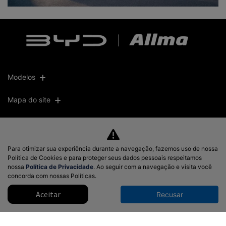
Modelos
Mapa do site
Política de privacidade
Para otimizar sua experiência durante a navegação, fazemos uso de nossa
CNPJ: 51.572.871/0001-10
Política de Cookies e para proteger seus dados pessoais respeitamos
nossa
Política de Privacidade
. Ao seguir com a navegação e visita você
concorda com nossas Políticas.
Aceitar
Recusar
Desacelere. Seu bem maior é a vida.
Desenvolvido pela DEALERSPACE ® Direitos Reservados.