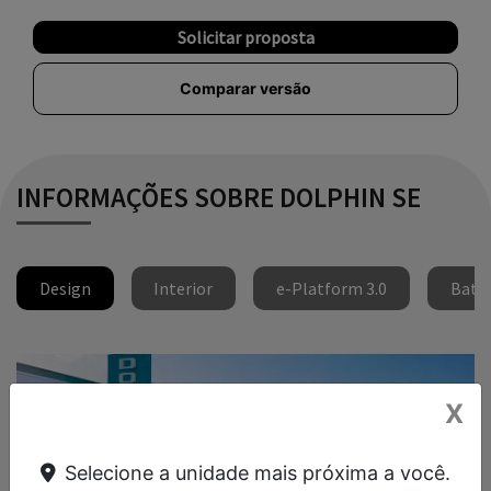
Solicitar proposta
Comparar versão
INFORMAÇÕES SOBRE DOLPHIN SE
Design
Interior
e-Platform 3.0
Bater
X
Selecione a unidade mais próxima a você.