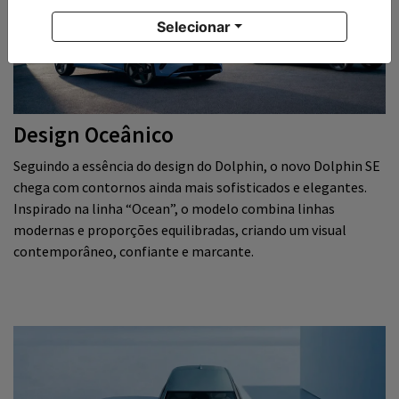
Selecionar
Design Oceânico
Seguindo a essência do design do Dolphin, o novo Dolphin SE
chega com contornos ainda mais sofisticados e elegantes.
Inspirado na linha “Ocean”, o modelo combina linhas
modernas e proporções equilibradas, criando um visual
contemporâneo, confiante e marcante.