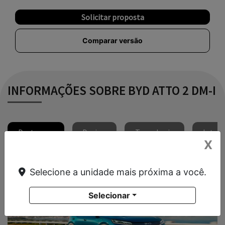
Solicitar proposta
Comparar versão
INFORMAÇÕES SOBRE BYD ATTO 2 DM-I
Destaques
Design
Tecnologia
Interi
X
Selecione a unidade mais próxima a você.
Selecionar