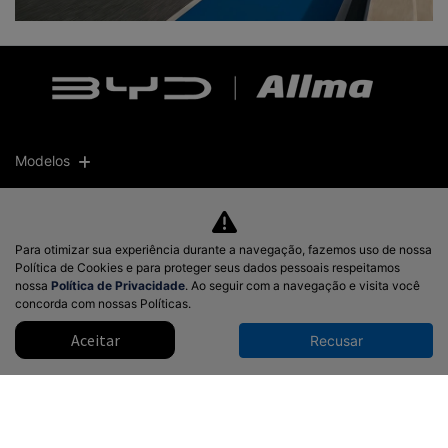
Modelos
Mapa do site
Para otimizar sua experiência durante a navegação, fazemos uso de nossa
Política de privacidade
Política de Cookies e para proteger seus dados pessoais respeitamos
nossa
Política de Privacidade
. Ao seguir com a navegação e visita você
concorda com nossas Políticas.
CNPJ: 51.572.871/0001-10
Aceitar
Recusar
Desacelere. Seu bem maior é a vida.
Desenvolvido pela DEALERSPACE ® Direitos Reservados.