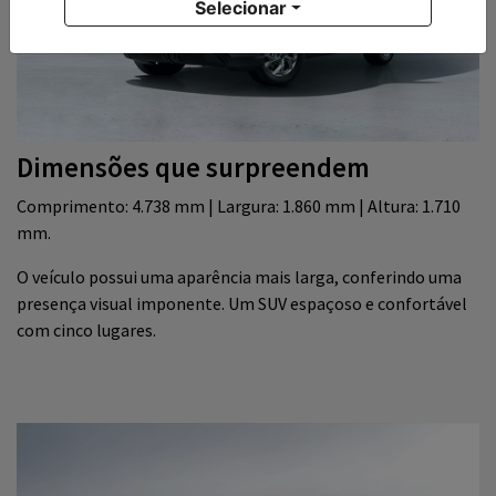
Selecionar
Dimensões que surpreendem
Comprimento: 4.738 mm | Largura: 1.860 mm | Altura: 1.710
mm.
O veículo possui uma aparência mais larga, conferindo uma
presença visual imponente. Um SUV espaçoso e confortável
com cinco lugares.