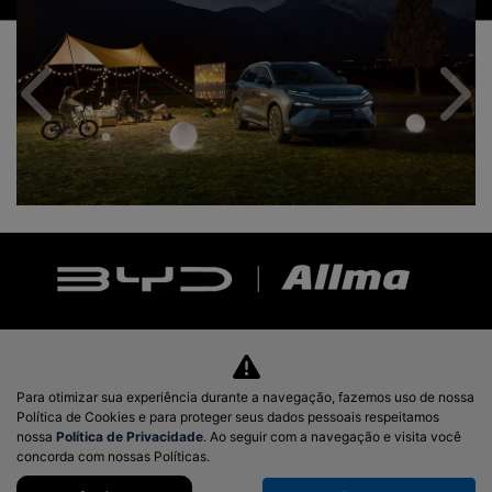
Anterior
Próx
Modelos
Para otimizar sua experiência durante a navegação, fazemos uso de nossa
Mapa do site
Política de Cookies e para proteger seus dados pessoais respeitamos
nossa
Política de Privacidade
. Ao seguir com a navegação e visita você
concorda com nossas Políticas.
Política de privacidade