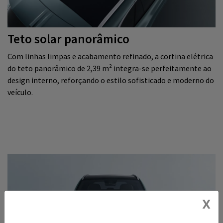
Teto solar panorâmico
Com linhas limpas e acabamento refinado, a cortina elétrica
do teto panorâmico de 2,39 m² integra-se perfeitamente ao
design interno, reforçando o estilo sofisticado e moderno do
veículo.
X