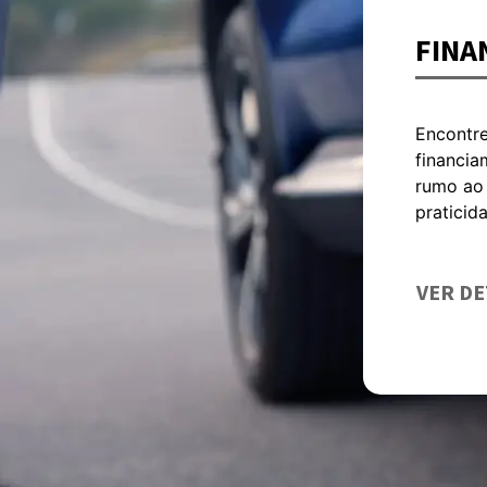
FINA
Encontre
financia
rumo ao 
praticid
VER D