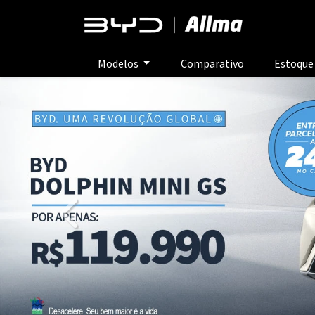
Modelos
Comparativo
Estoqu
templates.template-01.components.carousel.t