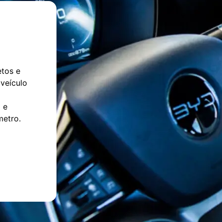
tos e
 veículo
 e
metro.