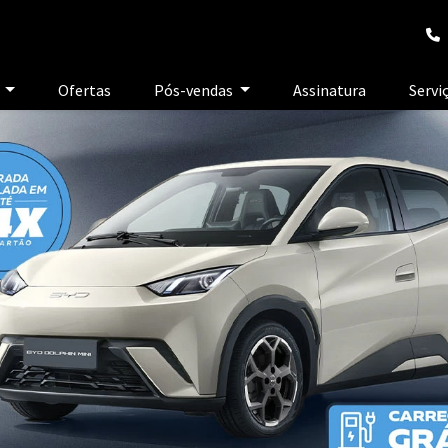
e
Ofertas
Pós-vendas
Assinatura
Servi
exts.control_prev