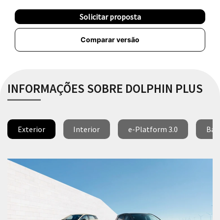
Solicitar proposta
Comparar versão
INFORMAÇÕES SOBRE DOLPHIN PLUS
Exterior
Interior
e-Platform 3.0
Bat