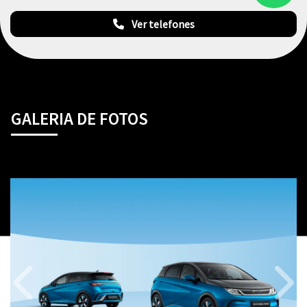
Ver telefones
GALERIA DE FOTOS
Anterior
Próx