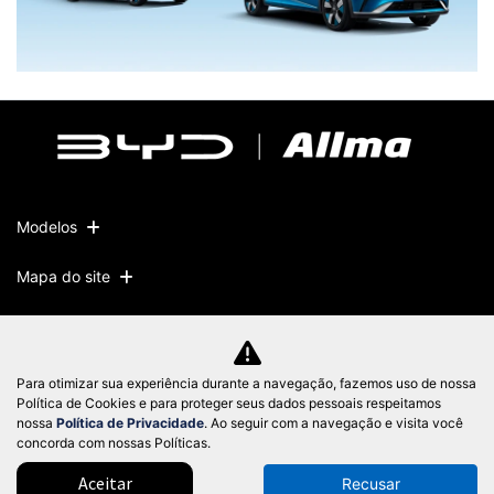
Modelos
Mapa do site
Política de privacidade
Para otimizar sua experiência durante a navegação, fazemos uso de nossa
CNPJ: 51.572.871/0001-10
Política de Cookies e para proteger seus dados pessoais respeitamos
nossa
Política de Privacidade
. Ao seguir com a navegação e visita você
concorda com nossas Políticas.
Aceitar
Desacelere. Seu bem maior é a vida.
Recusar