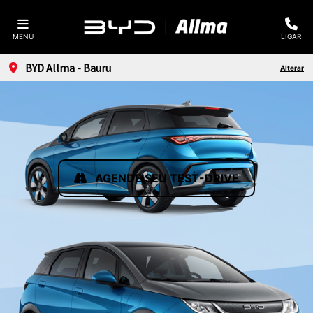
MENU
LIGAR
BYD Allma - Bauru
Alterar
AGENDE SEU TEST-DRIVE