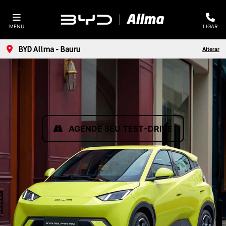
MENU
LIGAR
BYD Allma - Bauru
Alterar
AGENDE SEU TEST-DRIVE