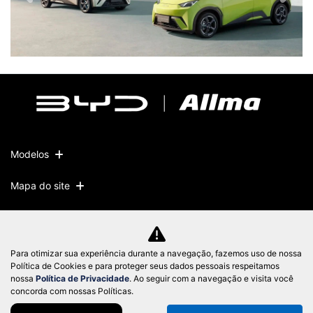
Modelos
Mapa do site
Política de privacidade
Para otimizar sua experiência durante a navegação, fazemos uso de nossa
CNPJ: 51.572.871/0001-10
Política de Cookies e para proteger seus dados pessoais respeitamos
nossa
Política de Privacidade
. Ao seguir com a navegação e visita você
concorda com nossas Políticas.