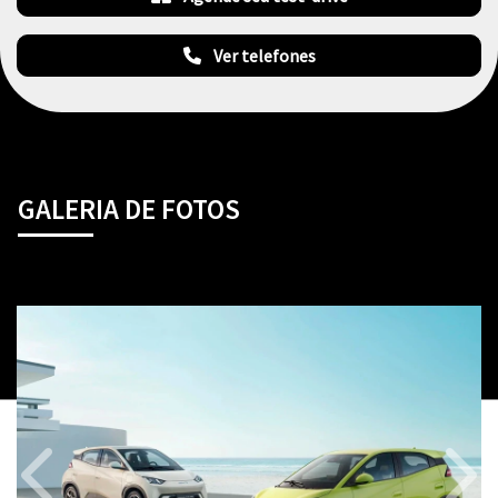
Ver telefones
GALERIA DE FOTOS
Anterior
Próx