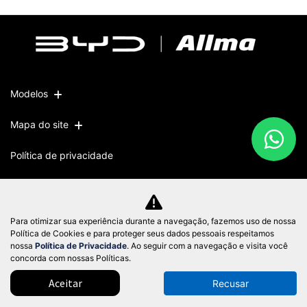
Modelos
Mapa do site
Política de privacidade
CNPJ: 51.572.871/0001-10
Para otimizar sua experiência durante a navegação, fazemos uso de nossa
Política de Cookies e para proteger seus dados pessoais respeitamos
nossa
Política de Privacidade
. Ao seguir com a navegação e visita você
Desacelere. Seu bem maior é a vida.
concorda com nossas Políticas.
Aceitar
Recusar
Desenvolvido pela DEALERSPACE ® Direitos Reservados.