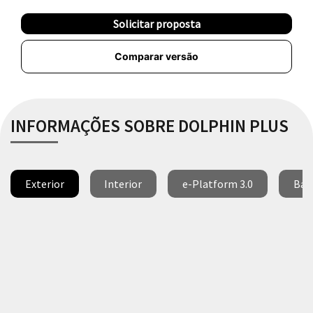
Solicitar proposta
Comparar versão
INFORMAÇÕES SOBRE DOLPHIN PLUS
Exterior
Interior
e-Platform 3.0
Bat