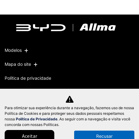
Modelos
Mapa do site
Política de privacidade
CNPJ: 51.572.871/0003-82
Para otimizar sua experiência durante a navegação, fazemos uso de nossa
Política de Cookies e para proteger seus dados pessoais respeitamos
nossa
Política de Privacidade
. Ao seguir com a navegação e visita você
Desacelere. Seu bem maior é a vida.
concorda com nossas Políticas.
Aceitar
Recusar
Desenvolvido pela DEALERSPACE ® Direitos Reservados.