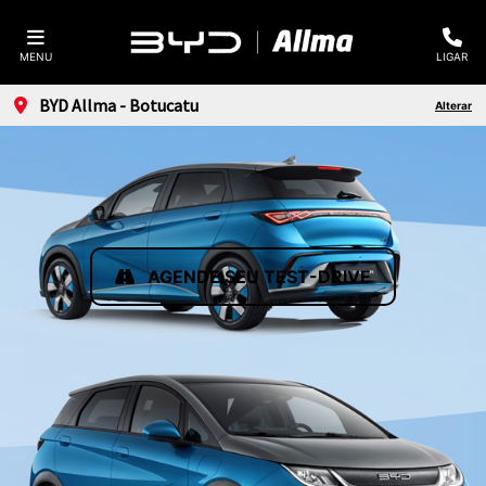
MENU
LIGAR
BYD Allma - Botucatu
Alterar
AGENDE SEU TEST-DRIVE