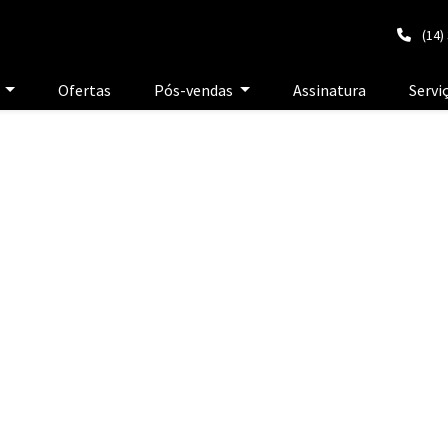
(14)
e
Ofertas
Pós-vendas
Assinatura
Servi