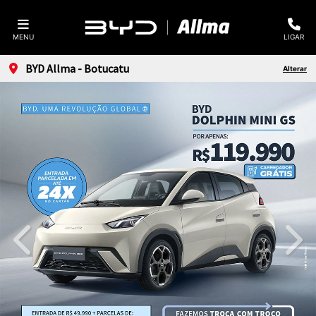
MENU
LIGAR
BYD Allma - Botucatu
Alterar