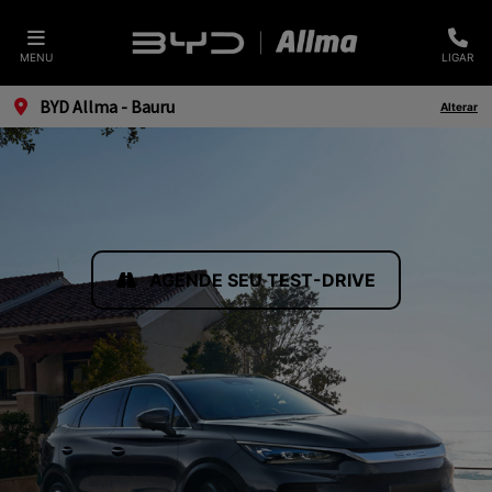
MENU
LIGAR
BYD Allma - Bauru
Alterar
AGENDE SEU TEST-DRIVE