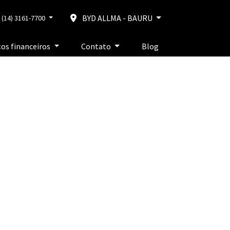
BYD ALLMA - BAURU
(14) 3161-7700
ços financeiros
Contato
Blog