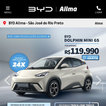
MENU
LIGAR
BYD Allma - São José do Rio Preto
Alterar
templates.template-01.components.carousel.texts.cont
temp