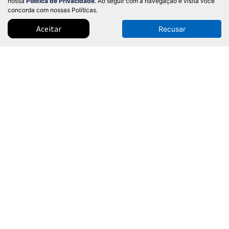
nossa
Política de Privacidade
. Ao seguir com a navegação e visita você
concorda com nossas Políticas.
Aceitar
Recusar
BYD tem financiamento especial para
motoristas de app e taxistas
Programa Move Brasil oferece carro zero com juros
reduzidos e prazos ampliados para pagamento
Modelos
Mapa do site