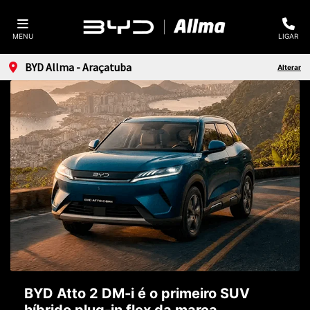
MENU
LIGAR
BYD Allma - Araçatuba
Alterar
BYD Atto 2 DM-i é o primeiro SUV