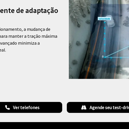
gente de adaptação
acionamento, a mudança de
o para manter a tração máxima
 avançado minimiza a
al.
Ver telefones
Agende seu test-dri