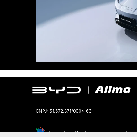
CNPJ: 51.572.871/0004-63
Desacelere. Seu bem maior é a vida.