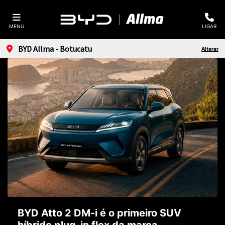
MENU
LIGAR
BYD Allma - Botucatu
Alterar
BYD Atto 2 DM-i é o primeiro SUV