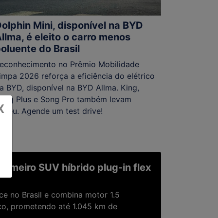
olphin Mini, disponível na BYD
llma, é eleito o carro menos
oluente do Brasil
econhecimento no Prêmio Mobilidade
impa 2026 reforça a eficiência do elétrico
a BYD, disponível na BYD Allma. King,
ong Plus e Song Pro também levam
X
roféu. Agende um test drive!
rimeiro SUV híbrido plug-in flex
e no Brasil e combina motor 1.5
co, prometendo até 1.045 km de