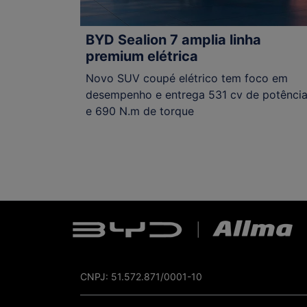
BYD Sealion 7 amplia linha
premium elétrica
Novo SUV coupé elétrico tem foco em
desempenho e entrega 531 cv de potênci
e 690 N.m de torque
CNPJ: 51.572.871/0001-10