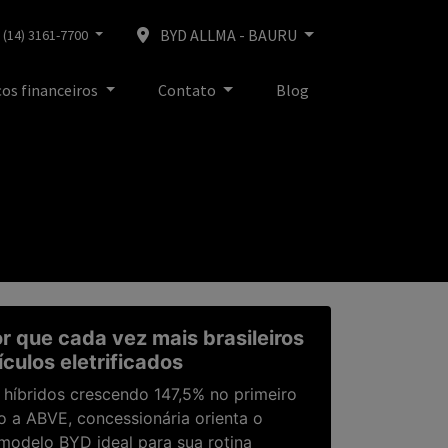
BYD ALLMA - BAURU
(14) 3161-7700
ços financeiros
Contato
Blog
r que cada vez mais brasileiros
culos eletrificados
 híbridos crescendo 147,5% no primeiro
 a ABVE, concessionária orienta o
modelo BYD ideal para sua rotina