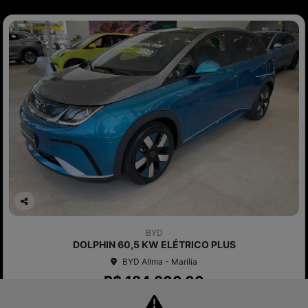
Co
mp
BYD
arti
DOLPHIN 60,5 KW ELÉTRICO PLUS
lhe
BYD Allma - Marília
R$ 184.800,00