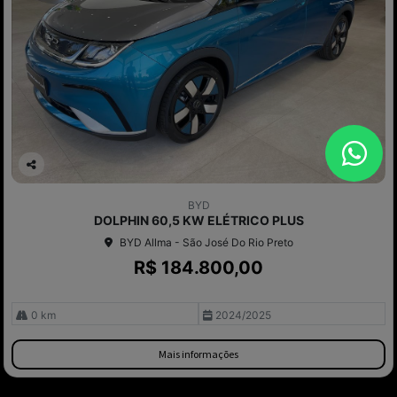
Co
mp
BYD
arti
DOLPHIN 60,5 KW ELÉTRICO PLUS
lhe
BYD Allma - São José Do Rio Preto
R$ 184.800,00
0 km
2024/2025
Mais informações