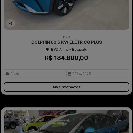
Co
mp
BYD
arti
DOLPHIN 60,5 KW ELÉTRICO PLUS
lhe
BYD Allma - Botucatu
R$ 184.800,00
0 km
2024/2025
Mais informações