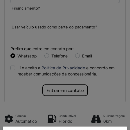
Financiamento?
Sim
Não
Usar veículo usado como parte do pagamento?
Sim
Não
Prefiro que entre em contato por:
Whatsapp
Telefone
Email
Li e aceito a
Política de Privacidade
e concordo em
receber comunicações da concessionária.
Entrar em contato
Câmbio
Combustível
Quilometragem
Automatico
Hibrido
0km