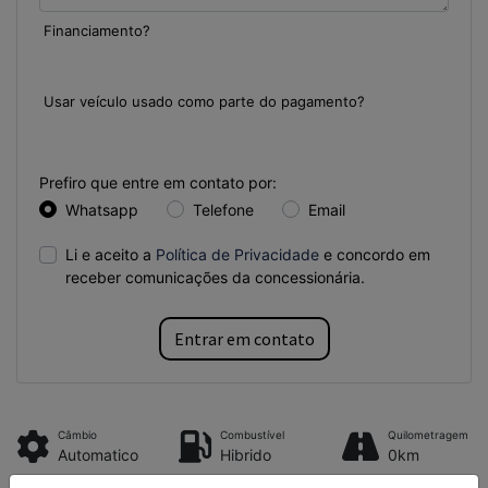
Financiamento?
Sim
Não
Usar veículo usado como parte do pagamento?
Sim
Não
Prefiro que entre em contato por:
Whatsapp
Telefone
Email
Li e aceito a
Política de Privacidade
e concordo em
receber comunicações da concessionária.
Entrar em contato
Câmbio
Combustível
Quilometragem
Automatico
Hibrido
0km