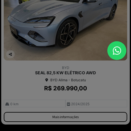
Co
mp
BYD
arti
SEAL 82,5 KW ELÉTRICO AWD
lhe
BYD Allma - Botucatu
R$ 269.990,00
0 km
2024/2025
Mais informações