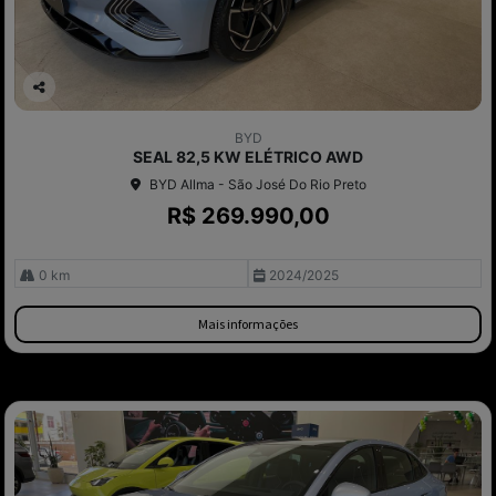
Co
mp
BYD
arti
SEAL 82,5 KW ELÉTRICO AWD
lhe
BYD Allma - São José Do Rio Preto
R$ 269.990,00
0 km
2024/2025
Mais informações