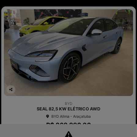
Co
mp
BYD
arti
SEAL 82,5 KW ELÉTRICO AWD
lhe
BYD Allma - Araçatuba
R$ 269.990,00