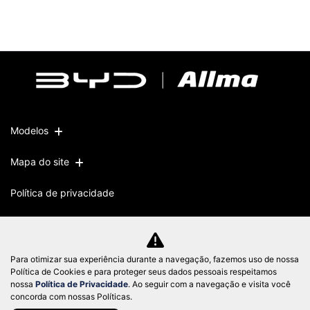
Modelos
Mapa do site
Política de privacidade
CNPJ: 51.572.871/0001-10
Para otimizar sua experiência durante a navegação, fazemos uso de nossa
Política de Cookies e para proteger seus dados pessoais respeitamos
nossa
Política de Privacidade
. Ao seguir com a navegação e visita você
Desacelere. Seu bem maior é a vida.
concorda com nossas Políticas.