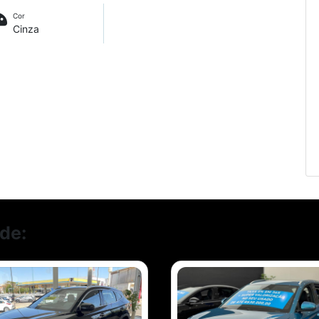
Cor
Cinza
de: