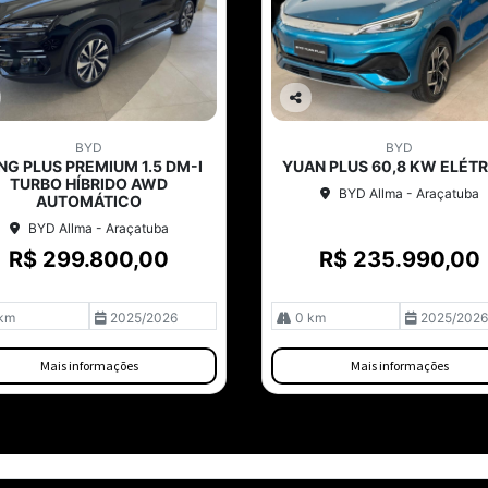
Co
mp
BYD
BYD
arti
NG PLUS PREMIUM 1.5 DM-I
YUAN PLUS 60,8 KW ELÉT
lhe
TURBO HÍBRIDO AWD
BYD Allma - Araçatuba
AUTOMÁTICO
BYD Allma - Araçatuba
R$ 299.800,00
R$ 235.990,00
km
2025/2026
0 km
2025/2026
Mais informações
Mais informações