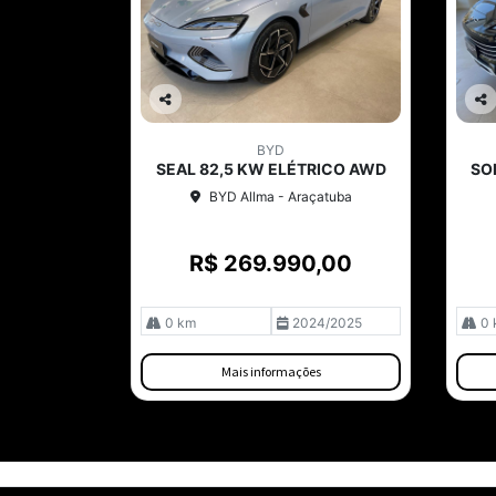
Co
Co
mp
mp
BYD
arti
arti
SEAL 82,5 KW ELÉTRICO AWD
SO
lhe
lhe
BYD Allma - Araçatuba
R$ 269.990,00
0 km
2024/2025
0 
Mais informações