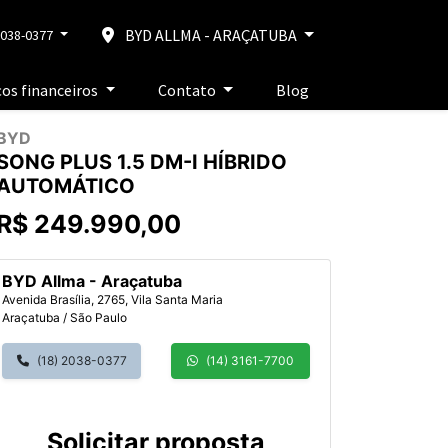
BYD ALLMA - ARAÇATUBA
2038-0377
ços financeiros
Contato
Blog
BYD
SONG PLUS 1.5 DM-I HÍBRIDO
AUTOMÁTICO
R$ 249.990,00
BYD Allma - Araçatuba
Avenida Brasília, 2765, Vila Santa Maria
Araçatuba / São Paulo
(18) 2038-0377
(14) 3161-7700
Solicitar proposta