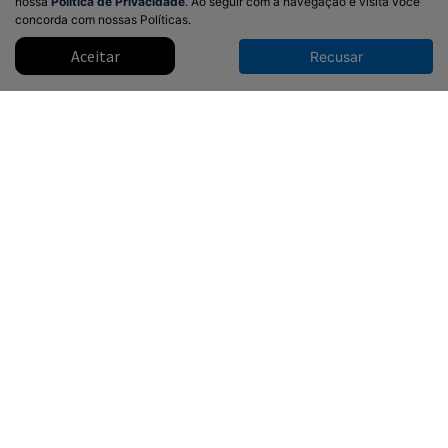
nossa
Política de Privacidade
. Ao seguir com a navegação e visita você
concorda com nossas Políticas.
Aceitar
Recusar
BYD tem financiamento especial para
motoristas de app e taxistas
Programa Move Brasil oferece carro zero com juros
reduzidos e prazos ampliados para pagamento
Modelos
Mapa do site