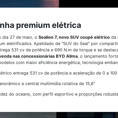
inha premium elétrica
o dia 27 de maio, o
Sealion 7, novo SUV coupé elétrico
da 
um eletrificados. Apelidado de "SUV do Seal" por comparti
rega 531 cv de potência e 690 N.m de torque e se destac
-venda nas concessionárias BYD Allma
, o lançamento fort
odelos com maior eficiência energética, tecnologia emba
rico entrega 531 cv de potência e aceleração de 0 a 10
norâmico e central multimídia rotativa de 15,6”
uidez do oceano, com perfil esportivo e proporções robust