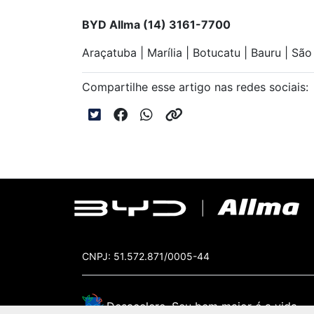
BYD Allma (14) 3161-7700
Araçatuba | Marília | Botucatu | Bauru | Sã
Compartilhe esse artigo nas redes sociais:
CNPJ: 51.572.871/0005-44
Desacelere. Seu bem maior é a vida.