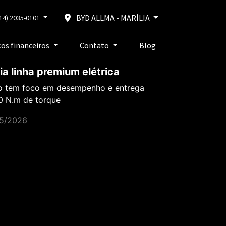
BYD ALLMA - MARÍLIA
14) 2035-0101
ços financeiros
Contato
Blog
a linha premium elétrica
o tem foco em desempenho e entrega
0 N.m de torque
05/2026