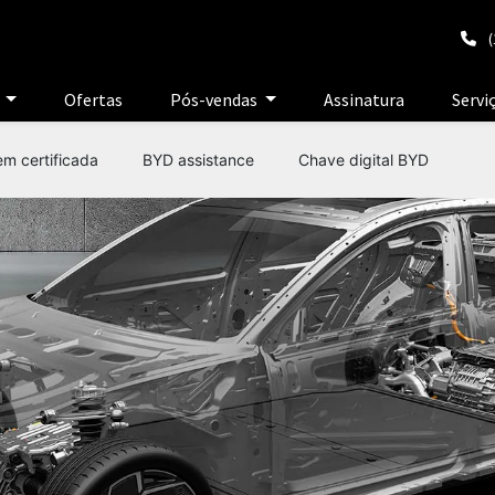
(
e
Ofertas
Pós-vendas
Assinatura
Servi
em certificada
BYD assistance
Chave digital BYD