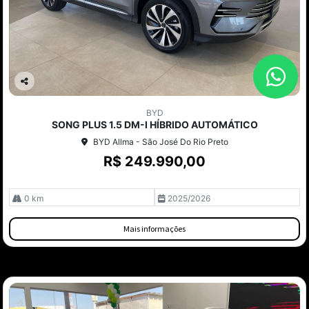
Co
mp
BYD
arti
SONG PLUS 1.5 DM-I HÍBRIDO AUTOMÁTICO
lhe
BYD Allma - São José Do Rio Preto
R$ 249.990,00
0 km
2025/2026
Mais informações