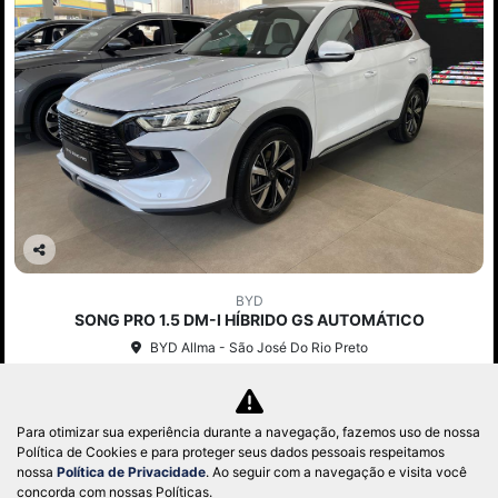
Co
mp
BYD
arti
SONG PRO 1.5 DM-I HÍBRIDO GS AUTOMÁTICO
lhe
BYD Allma - São José Do Rio Preto
R$ 199.990,00
Para otimizar sua experiência durante a navegação, fazemos uso de nossa
0 km
2025/2026
Política de Cookies e para proteger seus dados pessoais respeitamos
nossa
Política de Privacidade
. Ao seguir com a navegação e visita você
Mais informações
concorda com nossas Políticas.