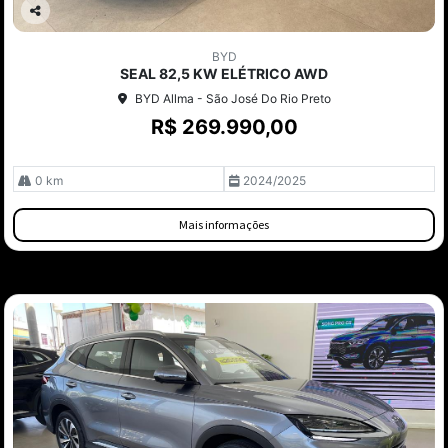
Co
mp
BYD
arti
SEAL 82,5 KW ELÉTRICO AWD
lhe
BYD Allma - São José Do Rio Preto
R$ 269.990,00
0 km
2024/2025
Mais informações