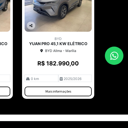
Co
mp
BYD
arti
RICO
YUAN PRO 45,1 KW ELÉTRICO
lhe
BYD Allma - Marília
R$ 182.990,00
0 km
2025/2026
Mais informações