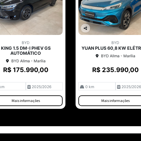
Co
mp
BYD
BYD
arti
KING 1.5 DM-I PHEV GS
YUAN PLUS 60,8 KW ELÉT
lhe
AUTOMÁTICO
BYD Allma - Marília
BYD Allma - Marília
R$ 175.990,00
R$ 235.990,00
km
2025/2026
0 km
2025/2026
Mais informações
Mais informações