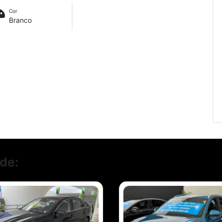
Cor
Branco
de: