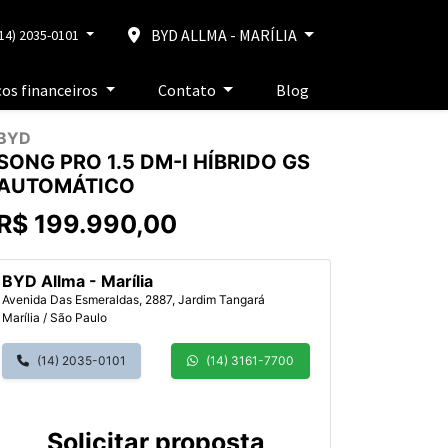
BYD ALLMA - MARÍLIA
14) 2035-0101
ços financeiros
Contato
Blog
BYD
SONG PRO 1.5 DM-I HÍBRIDO GS
AUTOMÁTICO
R$ 199.990,00
BYD Allma - Marília
Avenida Das Esmeraldas, 2887, Jardim Tangará
Marília / São Paulo
(14) 2035-0101
(14) 3161-7700
Solicitar proposta