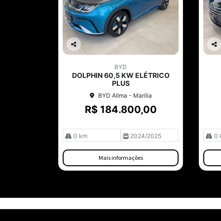
Co
Co
mp
mp
BYD
arti
arti
DOLPHIN 60,5 KW ELÉTRICO
lhe
lhe
PLUS
BYD Allma - Marília
R$ 184.800,00
0 km
2024/2025
0 
Mais informações